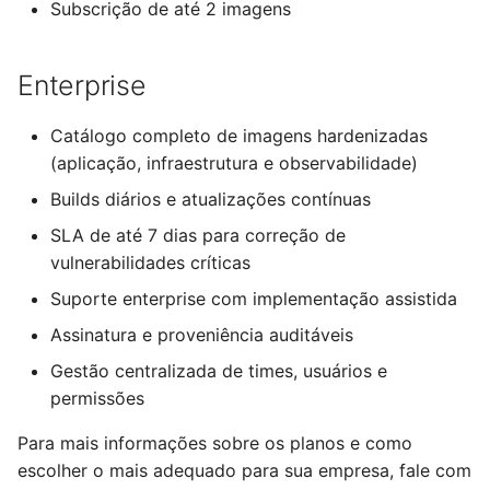
Subscrição de até 2 imagens
d
o
Enterprise
a
p
Catálogo completo de imagens hardenizadas
(aplicação, infraestrutura e observabilidade)
e
Builds diários e atualizações contínuas
s
SLA de até 7 dias para correção de
q
vulnerabilidades críticas
u
Suporte enterprise com implementação assistida
i
Assinatura e proveniência auditáveis
Gestão centralizada de times, usuários e
s
permissões
a
Para mais informações sobre os planos e como
escolher o mais adequado para sua empresa, fale com