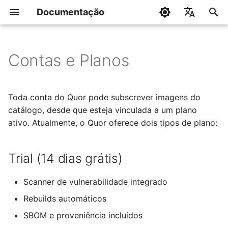
Documentação
I
English
n
Português
Contas e Planos
Trial (14 dias grátis)
i
c
Enterprise
Toda conta do Quor pode subscrever imagens do
i
catálogo, desde que esteja vinculada a um plano
ativo. Atualmente, o Quor oferece dois tipos de plano:
a
l
Trial (14 dias grátis)
i
z
Scanner de vulnerabilidade integrado
Rebuilds automáticos
a
SBOM e proveniência incluídos
n