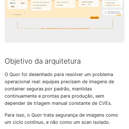
Modelo de evidência:
d
SBOM, proveniência, SLSA
o
e VEX
a
VEX no ciclo operacional
p
Por que recompilar do
e
código-fonte importa
s
Objetivo da arquitetura
q
O Quor foi desenhado para resolver um problema
u
operacional real: equipes precisam de imagens de
i
container seguras por padrão, mantidas
continuamente e prontas para produção, sem
s
depender de triagem manual constante de CVEs.
a
Para isso, o Quor trata segurança de imagens como
um ciclo contínuo, e não como um scan isolado.