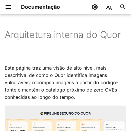
Documentação
I
English
n
Português
Arquitetura interna do Quor
Objetivo da arquitetura
i
c
Blocos principais da
arquitetura
i
Esta página traz uma visão de alto nível, mais
a
descritiva, de como o Quor identifica imagens
Estratégia de segurança
por design
vulneráveis, recompila imagens a partir do código-
l
fonte e mantém o catálogo próximo de zero CVEs
i
Fluxo ponta a ponta
conhecidas ao longo do tempo.
z
Modelo de redução de
a
patch gap
n